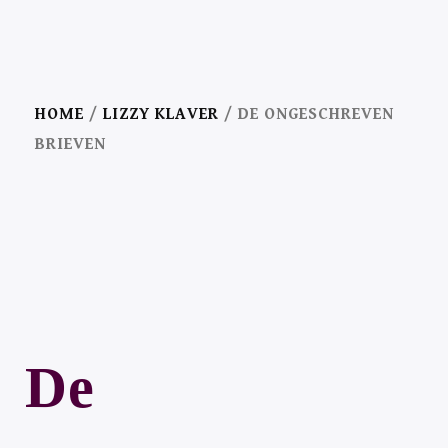
HOME
/
LIZZY KLAVER
/ DE ONGESCHREVEN
BRIEVEN
B
O
E
K
De
L
E
Z